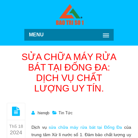
MENU
SỬA CHỮA MÁY RỬA
BÁT TẠI ĐỐNG ĐA:
DỊCH VỤ CHẤT
LƯỢNG UY TÍN.
hienqb
Tin Tức
Th5 18
Dịch vụ
sửa chữa máy rửa bát tại Đống Đa
của
2024
trung tâm Xử lí nước số 1. Đảm bảo chất lượng uy