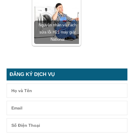
Nguyên nhân và cách
sửa lỗi H21 máy giặt
National
ĐĂNG KÝ DỊCH VỤ