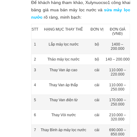
Để khách hàng tham khảo, Xulynuocso1 công khai
bảng giá mua bán máy lọc nước và
sửa máy lọc
nước
rõ ràng, minh bạch:
STT
HẠNG MỤC THAY THẾ
ĐƠN VỊ
ĐƠN GIÁ
(VNĐ)
1
Lắp máy lọc nước
bộ
1400 –
200.000
2
Tháo máy lọc nước
bộ
140 – 200.000
3
Thay Van áp cao
cái
110.000 –
220.000
4
Thay Van áp thấp
cái
110.000 –
250.000
5
Thay Van điện từ
cái
170.000 –
250.000
6
Thay Vòi nước
cái
210.000 –
320.000
7
Thay Bình áp máy lọc nước
cái
690.000 –
850.000