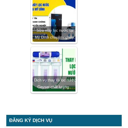
Sửa máy lọc nước tại
Mỹ Đình chuyên nghiệp,
Dịch vụ thay lõi lọc nước
Geyser chất lượng…
ĐĂNG KÝ DỊCH VỤ